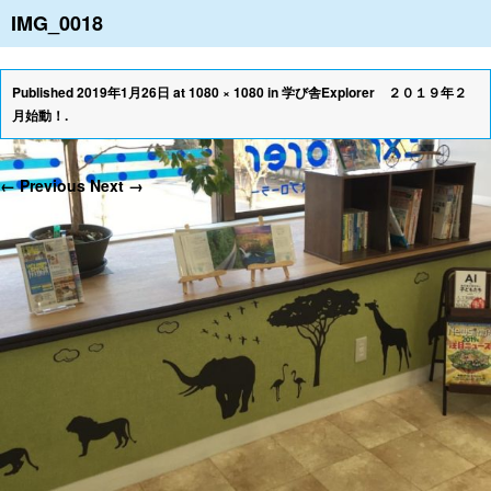
IMG_0018
≡
Published
2019年1月26日
at
1080 × 1080
in
学び舎Explorer ２０１９年２
月始動！
.
← Previous
Next →