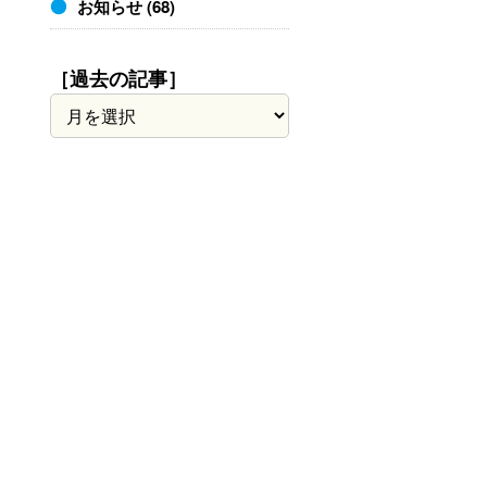
お知らせ
(68)
［過去の記事］
［過
去
の
記
事］