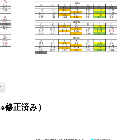
ド
※修正済み）