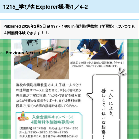
1215_学び舎Explorer様-塾1／4-2
≡
Published
2026年2月5日
at
997 × 1400
in
個別指導教室（学習塾）はいつでも
４回無料体験できます！！
.
← Previous
Next →