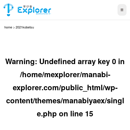
≡
home
>
2021kobetsu
Warning
: Undefined array key 0 in
/home/mexplorer/manabi-
explorer.com/public_html/wp-
content/themes/manabiyaex/singl
e.php
on line
15